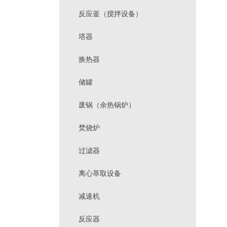
反应釜（搅拌设备）
塔器
换热器
储罐
废锅（余热锅炉）
焚烧炉
过滤器
离心萃取设备
减速机
反应器