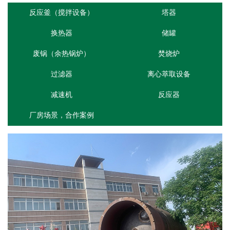
反应釜（搅拌设备）
塔器
换热器
储罐
废锅（余热锅炉）
焚烧炉
过滤器
离心萃取设备
减速机
反应器
厂房场景，合作案例